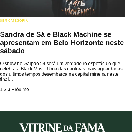
SEM CATEGORIA
Sandra de Sá e Black Machine se
apresentam em Belo Horizonte neste
sábado
O show no Galpão 54 será um verdadeiro espetáculo que
celebra a Black Music Uma das cantoras mais aguardadas
dos últimos tempos desembarca na capital mineira neste
final…
Paginação
1
2
3
Próximo
de
posts