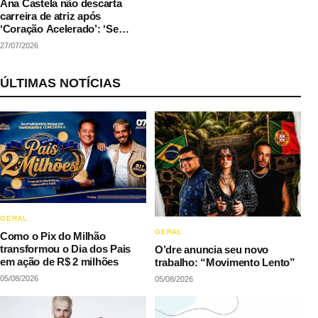
Ana Castela não descarta
carreira de atriz após
‘Coração Acelerado’: ‘Se
couber na agenda’
27/07/2026
ÚLTIMAS NOTÍCIAS
GERAL
GERAL
Como o Pix do Milhão
transformou o Dia dos Pais
O’dre anuncia seu novo
em ação de R$ 2 milhões
trabalho: “Movimento Lento”
05/08/2026
05/08/2026