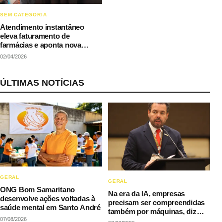
SEM CATEGORIA
Atendimento instantâneo
eleva faturamento de
farmácias e aponta nova
dinâmica competitiva no
02/04/2026
varejo
ÚLTIMAS NOTÍCIAS
GERAL
GERAL
ONG Bom Samaritano
Na era da IA, empresas
desenvolve ações voltadas à
precisam ser compreendidas
saúde mental em Santo André
também por máquinas, diz
07/08/2026
LAQI