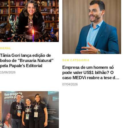
GERAL
Tânia Gori lança edição de
bolso de “Bruxaria Natural”
SEM CATEGORIA
pela Papale’s Editorial
Empresa de um homem só
pode valer US$1 bilhão? O
15/06/2026
caso MEDVi reabre a tese de
Sam Altman
07/04/2026