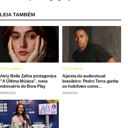
LEIA TAMBÉM
TV & CINEMA
TV & CINEMA
Atriz Bella Zafira protagoniza
Aposta do audiovisual
“A Última Música”, nova
brasileiro: Pedro Terra ganha
minissérie do Bera Play
os holofotes como
protagonista de “Ainda que
06/08/2026
30/06/2026
seja festa”