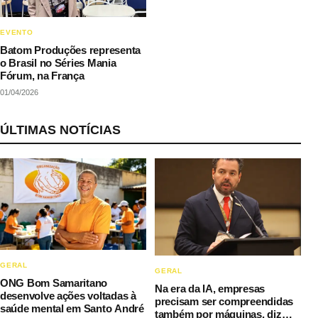
EVENTO
Batom Produções representa
o Brasil no Séries Mania
Fórum, na França
01/04/2026
ÚLTIMAS NOTÍCIAS
GERAL
GERAL
ONG Bom Samaritano
Na era da IA, empresas
desenvolve ações voltadas à
precisam ser compreendidas
saúde mental em Santo André
também por máquinas, diz