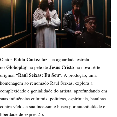
Pablo Cortez
O ator
faz sua aguardada estreia
Globoplay
Jesus Cristo
no
na pele de
na nova série
Raul Seixas: Eu Sou
original “
“. A produção, uma
homenagem ao renomado Raul Seixas, explora a
complexidade e genialidade do artista, aprofundando em
suas influências culturais, políticas, espirituais, batalhas
contra vícios e sua incessante busca por autenticidade e
liberdade de expressão.