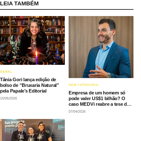
LEIA TAMBÉM
GERAL
Tânia Gori lança edição de
bolso de “Bruxaria Natural”
SEM CATEGORIA
pela Papale’s Editorial
Empresa de um homem só
pode valer US$1 bilhão? O
15/06/2026
caso MEDVi reabre a tese de
Sam Altman
07/04/2026