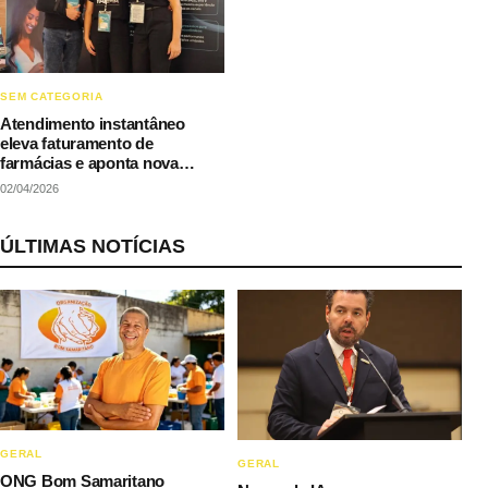
SEM CATEGORIA
Atendimento instantâneo
eleva faturamento de
farmácias e aponta nova
dinâmica competitiva no
02/04/2026
varejo
ÚLTIMAS NOTÍCIAS
GERAL
GERAL
ONG Bom Samaritano