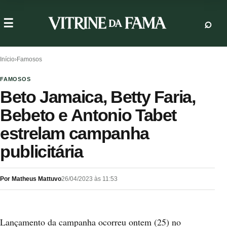
Início
›
Famosos
FAMOSOS
Beto Jamaica, Betty Faria,
Bebeto e Antonio Tabet
estrelam campanha
publicitária
Por Matheus Mattuvo
26/04/2023 às 11:53
Lançamento da campanha ocorreu ontem (25) no