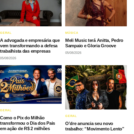
GERAL
MÚSICA
A advogada e empresária que
Meli Music terá Anitta, Pedro
vem transformando a defesa
Sampaio e Gloria Groove
trabalhista das empresas
05/08/2026
05/08/2026
GERAL
GERAL
Como o Pix do Milhão
transformou o Dia dos Pais
O’dre anuncia seu novo
em ação de R$ 2 milhões
trabalho: “Movimento Lento”