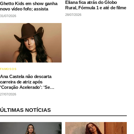
Eliana fica atrás do Globo
Ghetto Kids em show ganha
Rural, Fórmula 1 e até de filme
novo vídeo fofo; assista
28/07/2026
31/07/2026
FAMOSOS
Ana Castela não descarta
carreira de atriz após
‘Coração Acelerado’: ‘Se
couber na agenda’
27/07/2026
ÚLTIMAS NOTÍCIAS