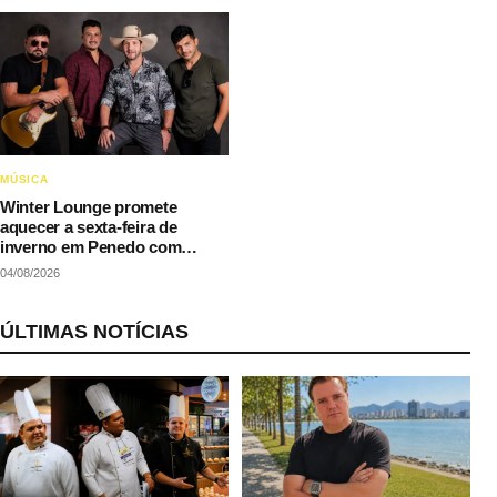
MÚSICA
Winter Lounge promete
aquecer a sexta-feira de
inverno em Penedo com
música e gastronomia
04/08/2026
ÚLTIMAS NOTÍCIAS