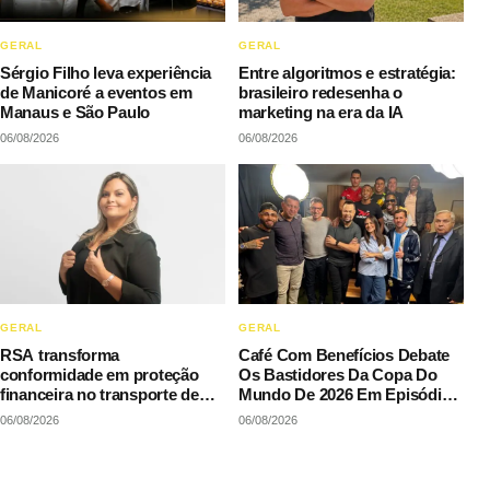
GERAL
GERAL
Sérgio Filho leva experiência
Entre algoritmos e estratégia:
de Manicoré a eventos em
brasileiro redesenha o
Manaus e São Paulo
marketing na era da IA
06/08/2026
06/08/2026
GERAL
GERAL
RSA transforma
Café Com Benefícios Debate
conformidade em proteção
Os Bastidores Da Copa Do
financeira no transporte de
Mundo De 2026 Em Episódio
cargas
Especial Com Grandes Nomes
06/08/2026
06/08/2026
Do Futebol E Sósias De
Craques Nacionais E
Internacionais