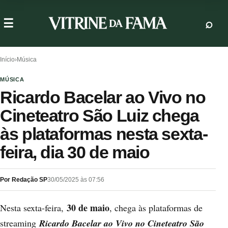
Início
›
Música
MÚSICA
Ricardo Bacelar ao Vivo no
Cineteatro São Luiz chega
às plataformas nesta sexta-
feira, dia 30 de maio
Por Redação SP
30/05/2025 às 07:56
30 de maio
Nesta sexta-feira,
, chega às plataformas de
streaming
Ricardo Bacelar ao Vivo no Cineteatro São