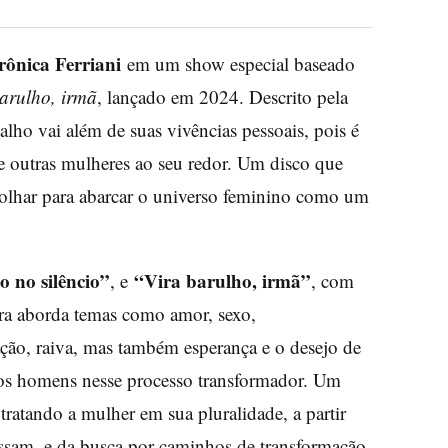
rônica Ferriani
em um show especial baseado
barulho, irmã
, lançado em 2024. Descrito pela
balho vai além de suas vivências pessoais, pois é
e outras mulheres ao seu redor. Um disco que
olhar para abarcar o universo feminino como um
 no silêncio”
“Vira barulho, irmã”
, e
, com
ra aborda temas como amor, sexo,
ação, raiva, mas também esperança e o desejo de
os homens nesse processo transformador. Um
 tratando a mulher em sua pluralidade, a partir
essam, e da busca por caminhos de transformação.