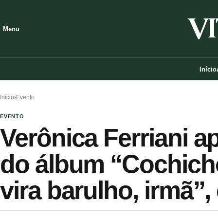
Menu
Início
Início
›
Evento
EVENTO
Verônica Ferriani 
do álbum “Cochicho
vira barulho, irmã”