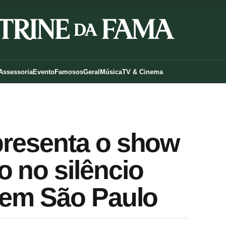
Assessoria
Evento
Famosos
Geral
Música
TV & Cinema
apresenta o show
 no silêncio
, em São Paulo