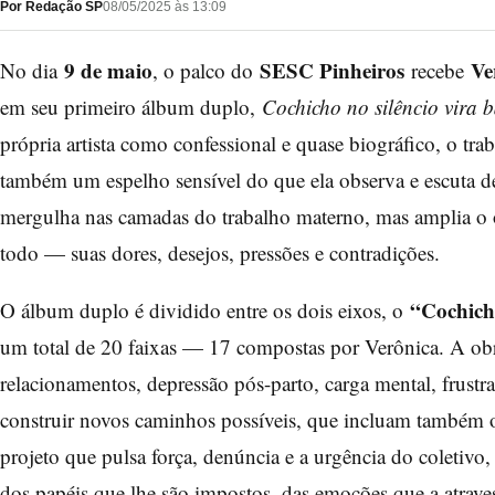
Por Redação SP
08/05/2025 às 13:09
9 de maio
SESC Pinheiros
Ve
No dia
, o palco do
recebe
em seu primeiro álbum duplo,
Cochicho no silêncio vira 
própria artista como confessional e quase biográfico, o tra
também um espelho sensível do que ela observa e escuta d
mergulha nas camadas do trabalho materno, mas amplia o 
todo — suas dores, desejos, pressões e contradições.
“Cochicho
O álbum duplo é dividido entre os dois eixos, o
um total de 20 faixas — 17 compostas por Verônica. A ob
relacionamentos, depressão pós-parto, carga mental, frustr
construir novos caminhos possíveis, que incluam também 
projeto que pulsa força, denúncia e a urgência do coletivo,
dos papéis que lhe são impostos, das emoções que a atrav