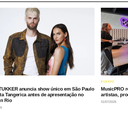
EVENTO
TUKKER anuncia show único em São Paulo
MusicPRO re
sta Tangerica antes de apresentação no
artistas, pr
in Rio
31/07/2026
26