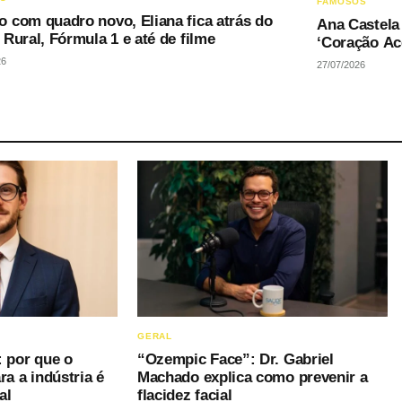
FAMOSOS
 com quadro novo, Eliana fica atrás do
Ana Castela 
Rural, Fórmula 1 e até de filme
‘Coração Ac
26
27/07/2026
GERAL
: por que o
“Ozempic Face”: Dr. Gabriel
ra a indústria é
Machado explica como prevenir a
al
flacidez facial