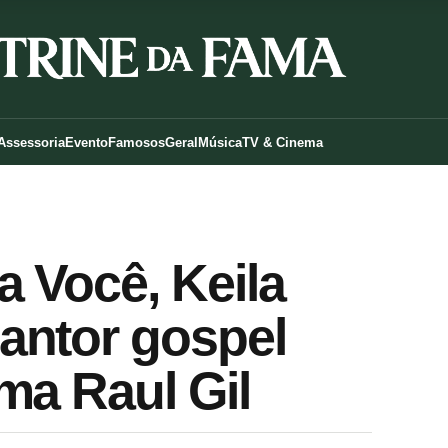
Assessoria
Evento
Famosos
Geral
Música
TV & Cinema
 Você, Keila
antor gospel
ma Raul Gil