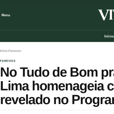
Menu
Início
Início
›
Famosos
FAMOSOS
No Tudo de Bom pra
Lima homenageia c
revelado no Progra