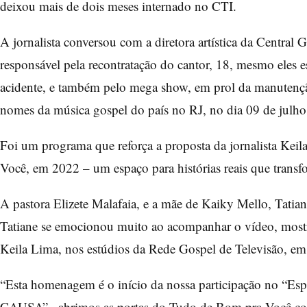
deixou mais de dois meses internado no CTI.
A jornalista conversou com a diretora artística da Central
responsável pela recontratação do cantor, 18, mesmo eles e
acidente, e também pelo mega show, em prol da manutenção
nomes da música gospel do país no RJ, no dia 09 de julho
Foi um programa que reforça a proposta da jornalista Keil
Você, em 2022 – um espaço para histórias reais que trans
A pastora Elizete Malafaia, e a mãe de Kaiky Mello, Tatia
Tatiane se emocionou muito ao acompanhar o vídeo, mostr
Keila Lima, nos estúdios da Rede Gospel de Televisão, e
“Esta homenagem é o início da nossa participação 
CAUSA” , abrimos as portas do Tudo de Bom pra Você com