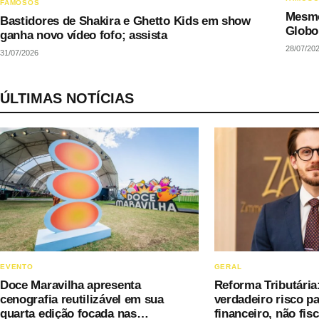
FAMOSOS
Mesmo
Bastidores de Shakira e Ghetto Kids em show
Globo 
ganha novo vídeo fofo; assista
28/07/20
31/07/2026
ÚLTIMAS NOTÍCIAS
EVENTO
GERAL
Doce Maravilha apresenta
Reforma Tributária
cenografia reutilizável em sua
verdadeiro risco pa
quarta edição focada nas
financeiro, não fisc