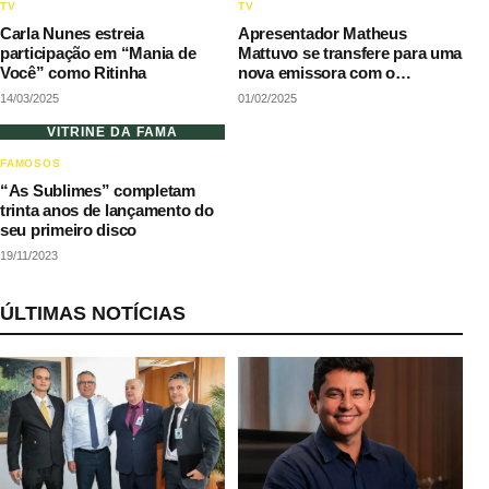
TV
TV
Carla Nunes estreia
Apresentador Matheus
participação em “Mania de
Mattuvo se transfere para uma
Você” como Ritinha
nova emissora com o
Programa Camarote
14/03/2025
01/02/2025
VITRINE DA FAMA
FAMOSOS
“As Sublimes” completam
trinta anos de lançamento do
seu primeiro disco
19/11/2023
ÚLTIMAS NOTÍCIAS