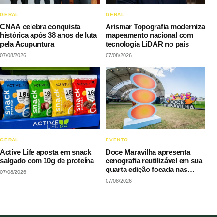
GERAL
GERAL
CNAA celebra conquista
Arismar Topografia moderniza
histórica após 38 anos de luta
mapeamento nacional com
pela Acupuntura
tecnologia LiDAR no país
07/08/2026
07/08/2026
GERAL
EVENTO
Active Life aposta em snack
Doce Maravilha apresenta
salgado com 10g de proteína
cenografia reutilizável em sua
quarta edição focada nas
07/08/2026
manifestações populares
07/08/2026