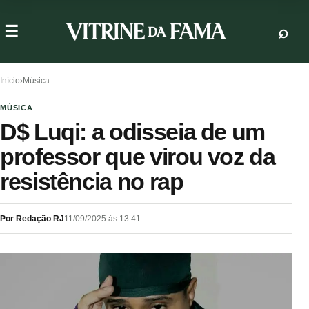
Início
›
Música
MÚSICA
D$ Luqi: a odisseia de um
professor que virou voz da
resistência no rap
Por Redação RJ
11/09/2025 às 13:41