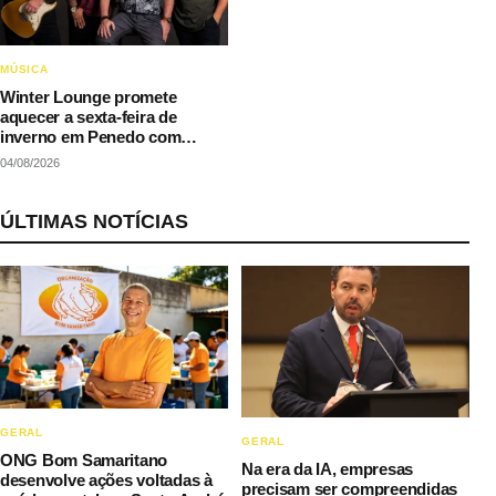
MÚSICA
Winter Lounge promete
aquecer a sexta-feira de
inverno em Penedo com
música e gastronomia
04/08/2026
ÚLTIMAS NOTÍCIAS
GERAL
GERAL
ONG Bom Samaritano
Na era da IA, empresas
desenvolve ações voltadas à
precisam ser compreendidas