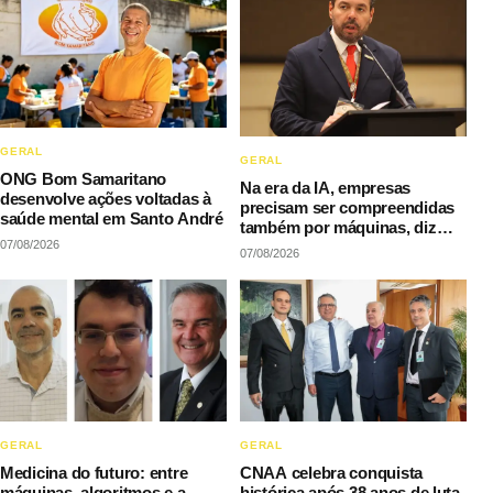
GERAL
GERAL
ONG Bom Samaritano
Na era da IA, empresas
desenvolve ações voltadas à
precisam ser compreendidas
saúde mental em Santo André
também por máquinas, diz
07/08/2026
LAQI
07/08/2026
GERAL
GERAL
Medicina do futuro: entre
CNAA celebra conquista
máquinas, algoritmos e a
histórica após 38 anos de luta