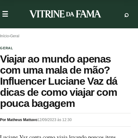
Início
›
Geral
GERAL
Viajar ao mundo apenas
com uma mala de mão?
Influencer Luciane Vaz dá
dicas de como viajar com
pouca bagagem
Por Matheus Mattuvo
12/09/2023 às 12:30
Luciane Vaz conta como viaja levando poucos itens