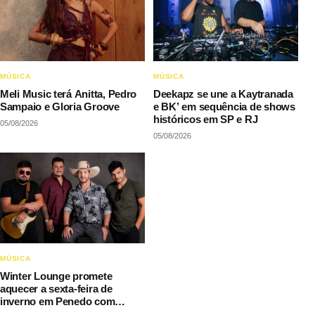
MÚSICA
MÚSICA
Meli Music terá Anitta, Pedro
Deekapz se une a Kaytranada
Sampaio e Gloria Groove
e BK’ em sequência de shows
históricos em SP e RJ
05/08/2026
05/08/2026
MÚSICA
Winter Lounge promete
aquecer a sexta-feira de
inverno em Penedo com
música e gastronomia