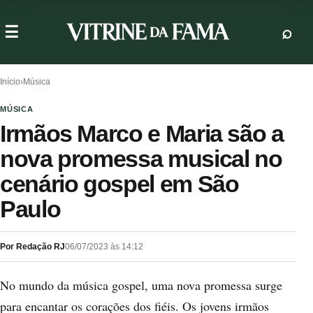
Início
›
Música
MÚSICA
Irmãos Marco e Maria são a
nova promessa musical no
cenário gospel em São
Paulo
Por Redação RJ
06/07/2023 às 14:12
No mundo da música gospel, uma nova promessa surge
para encantar os corações dos fiéis. Os jovens irmãos