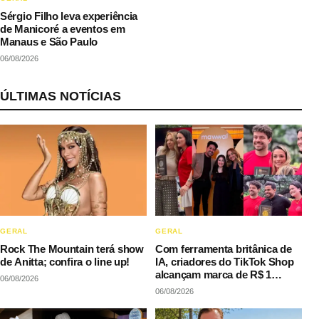
Sérgio Filho leva experiência
de Manicoré a eventos em
Manaus e São Paulo
06/08/2026
ÚLTIMAS NOTÍCIAS
GERAL
GERAL
Rock The Mountain terá show
Com ferramenta britânica de
de Anitta; confira o line up!
IA, criadores do TikTok Shop
alcançam marca de R$ 1
06/08/2026
milhão em vendas sem
06/08/2026
precisar decorar roteiros