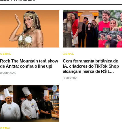
GERAL
GERAL
Rock The Mountain terá show
Com ferramenta britânica de
de Anitta; confira o line up!
IA, criadores do TikTok Shop
alcançam marca de R$ 1
06/08/2026
milhão em vendas sem
06/08/2026
precisar decorar roteiros
GERAL