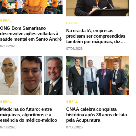
GERAL
GERAL
ONG Bom Samaritano
Na era da IA, empresas
desenvolve ações voltadas à
precisam ser compreendidas
saúde mental em Santo André
também por máquinas, diz
07/08/2026
LAQI
07/08/2026
GERAL
GERAL
Medicina do futuro: entre
CNAA celebra conquista
máquinas, algoritmos e a
histórica após 38 anos de luta
essência do médico-médico
pela Acupuntura
07/08/2026
07/08/2026