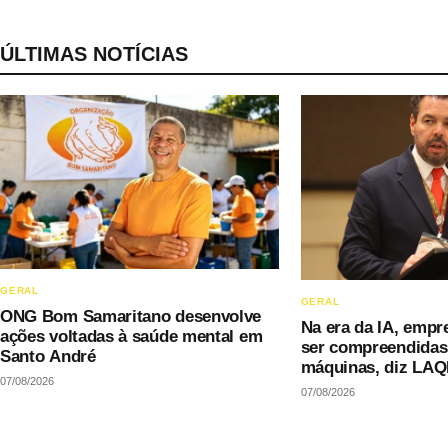
ÚLTIMAS NOTÍCIAS
GERAL
GERAL
ONG Bom Samaritano desenvolve
Na era da IA, empr
ações voltadas à saúde mental em
ser compreendida
Santo André
máquinas, diz LAQ
07/08/2026
07/08/2026