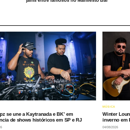
jams entre famosos no Manifesto Bar
MÚSICA
pz se une a Kaytranada e BK’ em
Winter Loun
ncia de shows históricos em SP e RJ
inverno em 
26
04/08/2026