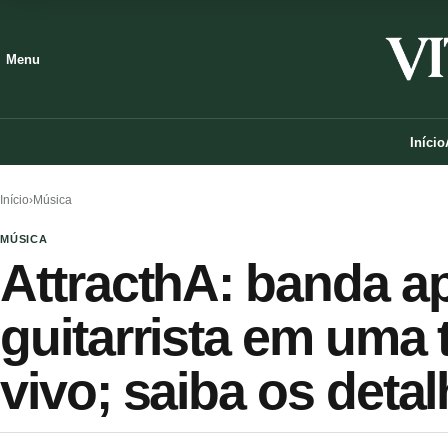
Menu
Início
Início
›
Música
MÚSICA
AttracthA: banda a
guitarrista em uma
vivo; saiba os deta