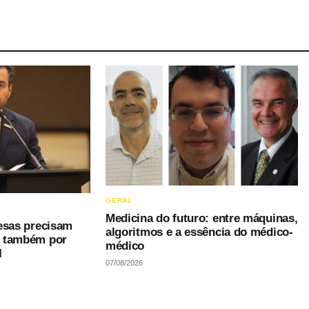
GERAL
Medicina do futuro: entre máquinas,
esas precisam
algoritmos e a essência do médico-
s também por
médico
I
07/08/2026