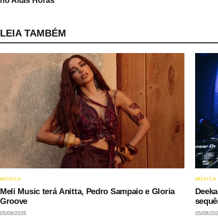
no Altas Horas
LEIA TAMBÉM
MÚSICA
MÚSICA
Meli Music terá Anitta, Pedro Sampaio e Gloria
Deeka
Groove
sequê
05/08/2026
05/08/20