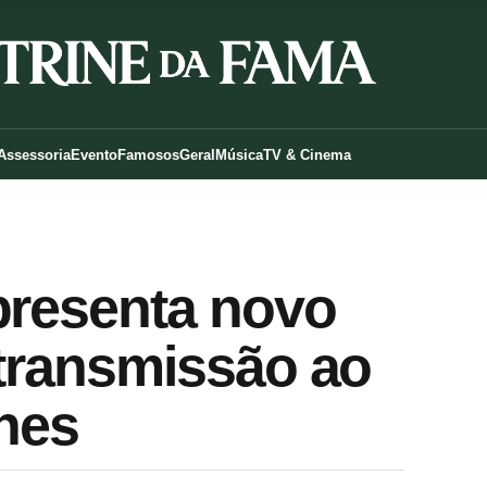
Assessoria
Evento
Famosos
Geral
Música
TV & Cinema
presenta novo
 transmissão ao
lhes