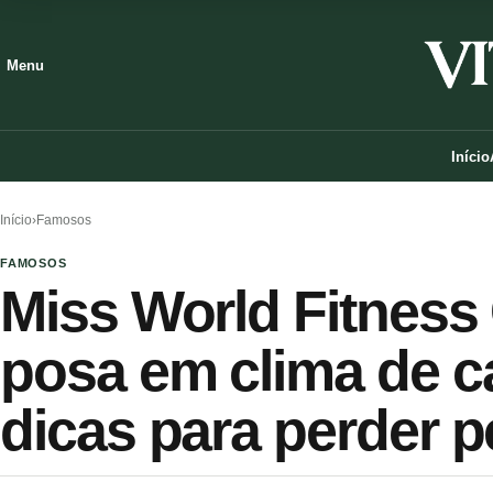
Menu
Início
Início
›
Famosos
FAMOSOS
Miss World Fitness
posa em clima de c
dicas para perder pe