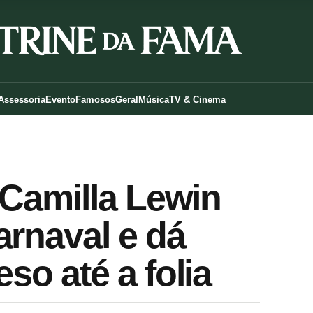
Assessoria
Evento
Famosos
Geral
Música
TV & Cinema
 Camilla Lewin
arnaval e dá
so até a folia