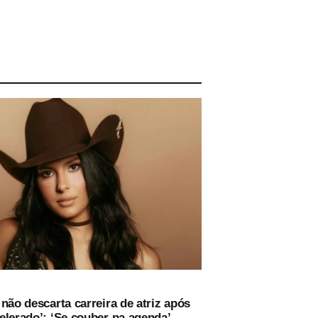
não descarta carreira de atriz após
elerado’: ‘Se couber na agenda’