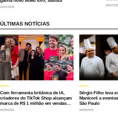
ganha novo vídeo fofo; assista
28/07/20
31/07/2026
ÚLTIMAS NOTÍCIAS
GERAL
GERAL
Com ferramenta britânica de IA,
Sérgio Filho leva e
criadores do TikTok Shop alcançam
Manicoré a evento
marca de R$ 1 milhão em vendas
São Paulo
sem precisar decorar roteiros
06/08/2026
06/08/2026