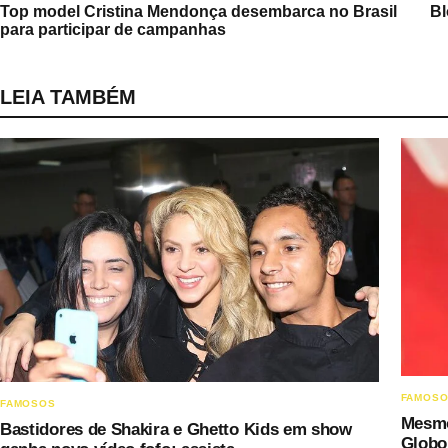
Top model Cristina Mendonça desembarca no Brasil
Bl
para participar de campanhas
LEIA TAMBÉM
FAMOS
FAMOSOS
Mesmo
Bastidores de Shakira e Ghetto Kids em show
Globo 