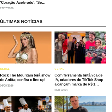
‘Coração Acelerado’: ‘Se
couber na agenda’
27/07/2026
ÚLTIMAS NOTÍCIAS
GERAL
GERAL
Rock The Mountain terá show
Com ferramenta britânica de
de Anitta; confira o line up!
IA, criadores do TikTok Shop
alcançam marca de R$ 1
06/08/2026
milhão em vendas sem
06/08/2026
precisar decorar roteiros