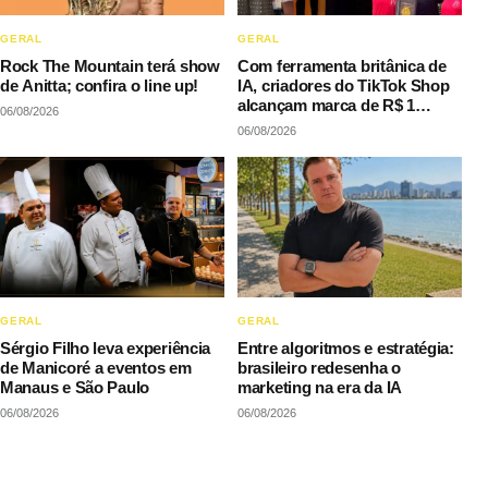
GERAL
GERAL
Rock The Mountain terá show
Com ferramenta britânica de
de Anitta; confira o line up!
IA, criadores do TikTok Shop
alcançam marca de R$ 1
06/08/2026
milhão em vendas sem
06/08/2026
precisar decorar roteiros
GERAL
GERAL
Sérgio Filho leva experiência
Entre algoritmos e estratégia:
de Manicoré a eventos em
brasileiro redesenha o
Manaus e São Paulo
marketing na era da IA
06/08/2026
06/08/2026