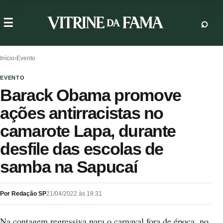
Início
›
Evento
EVENTO
Barack Obama promove
ações antirracistas no
camarote Lapa, durante
desfile das escolas de
samba na Sapucaí
Por Redação SP
21/04/2022 às 18:31
Na contagem regressiva para o carnaval fora de época, no