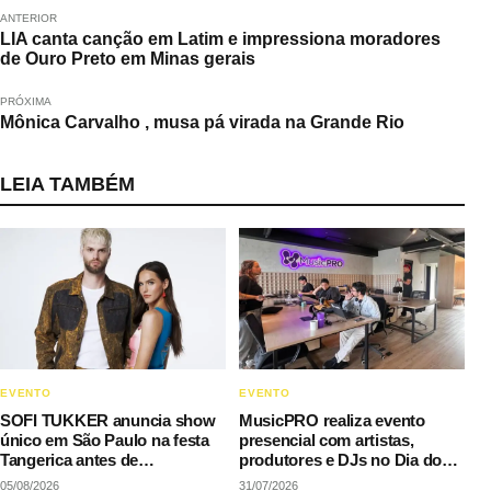
ANTERIOR
LIA canta canção em Latim e impressiona moradores
de Ouro Preto em Minas gerais
PRÓXIMA
Mônica Carvalho , musa pá virada na Grande Rio
LEIA TAMBÉM
EVENTO
EVENTO
SOFI TUKKER anuncia show
MusicPRO realiza evento
único em São Paulo na festa
presencial com artistas,
Tangerica antes de
produtores e DJs no Dia do
apresentação no Rock in Rio
Rap
05/08/2026
31/07/2026