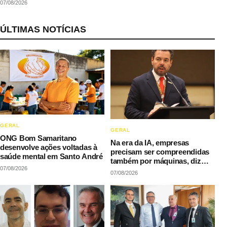
07/08/2026
ÚLTIMAS NOTÍCIAS
GERAL
GERAL
ONG Bom Samaritano
Na era da IA, empresas
desenvolve ações voltadas à
precisam ser compreendidas
saúde mental em Santo André
também por máquinas, diz
07/08/2026
LAQI
07/08/2026