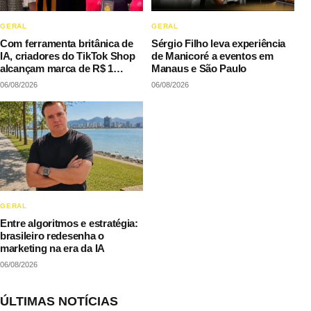
GERAL
GERAL
Com ferramenta britânica de
Sérgio Filho leva experiência
IA, criadores do TikTok Shop
de Manicoré a eventos em
alcançam marca de R$ 1
Manaus e São Paulo
milhão em vendas sem
06/08/2026
06/08/2026
precisar decorar roteiros
GERAL
Entre algoritmos e estratégia:
brasileiro redesenha o
marketing na era da IA
06/08/2026
ÚLTIMAS NOTÍCIAS