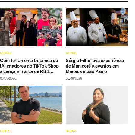
GERAL
GERAL
Com ferramenta britânica de
Sérgio Filho leva experiência
IA, criadores do TikTok Shop
de Manicoré a eventos em
alcançam marca de R$ 1
Manaus e São Paulo
milhão em vendas sem
06/08/2026
06/08/2026
precisar decorar roteiros
GERAL
GERAL