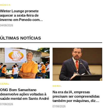
MÚSICA
Winter Lounge promete
aquecer a sexta-feira de
inverno em Penedo com
música e gastronomia
04/08/2026
ÚLTIMAS NOTÍCIAS
GERAL
GERAL
ONG Bom Samaritano
Na era da IA, empresas
desenvolve ações voltadas à
precisam ser compreendidas
saúde mental em Santo André
também por máquinas, diz
07/08/2026
LAQI
07/08/2026