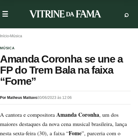
Início
›
Música
MÚSICA
Amanda Coronha se une a
FP do Trem Bala na faixa
“Fome”
Por Matheus Mattuvo
30/06/2023 às 12:06
Amanda Coronha
A cantora e compositora
, um dos
maiores destaques da nova cena musical brasileira, lança
Fome
nesta sexta-feira (30), a faixa “
”, parceria com o