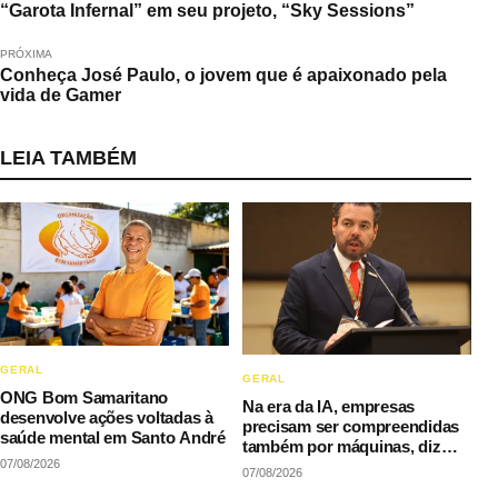
“Garota Infernal” em seu projeto, “Sky Sessions”
PRÓXIMA
Conheça José Paulo, o jovem que é apaixonado pela
vida de Gamer
LEIA TAMBÉM
GERAL
GERAL
ONG Bom Samaritano
Na era da IA, empresas
desenvolve ações voltadas à
precisam ser compreendidas
saúde mental em Santo André
também por máquinas, diz
07/08/2026
LAQI
07/08/2026