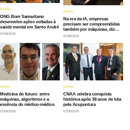
GERAL
GERAL
ONG Bom Samaritano
Na era da IA, empresas
desenvolve ações voltadas à
precisam ser compreendidas
saúde mental em Santo André
também por máquinas, diz
07/08/2026
LAQI
07/08/2026
GERAL
GERAL
Medicina do futuro: entre
CNAA celebra conquista
máquinas, algoritmos e a
histórica após 38 anos de luta
essência do médico-médico
pela Acupuntura
07/08/2026
07/08/2026