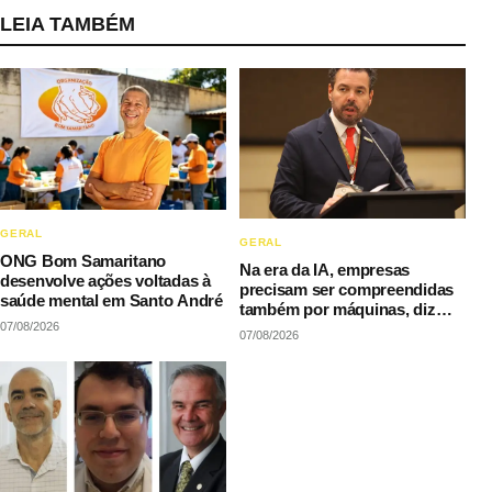
LEIA TAMBÉM
GERAL
GERAL
ONG Bom Samaritano
Na era da IA, empresas
desenvolve ações voltadas à
precisam ser compreendidas
saúde mental em Santo André
também por máquinas, diz
07/08/2026
LAQI
07/08/2026