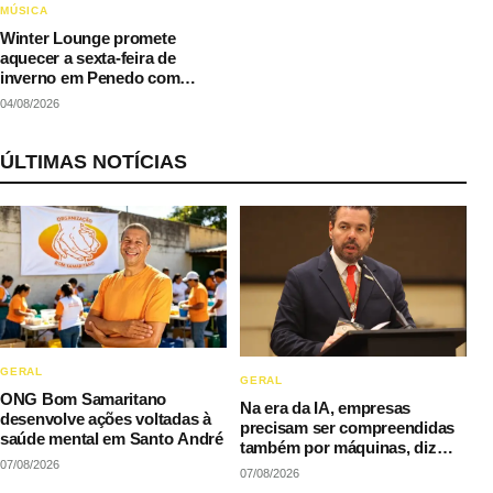
MÚSICA
Winter Lounge promete
aquecer a sexta-feira de
inverno em Penedo com
música e gastronomia
04/08/2026
ÚLTIMAS NOTÍCIAS
GERAL
GERAL
ONG Bom Samaritano
Na era da IA, empresas
desenvolve ações voltadas à
precisam ser compreendidas
saúde mental em Santo André
também por máquinas, diz
07/08/2026
LAQI
07/08/2026