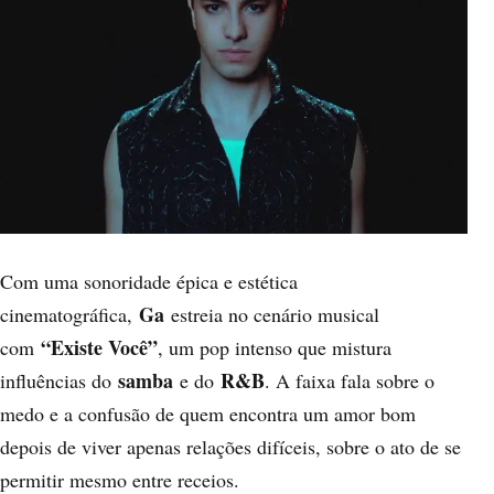
Com uma sonoridade épica e estética
Ga
cinematográfica,
estreia no cenário musical
“Existe Você”
com
, um pop intenso que mistura
samba
R&B
influências do
e do
. A faixa fala sobre o
medo e a confusão de quem encontra um amor bom
depois de viver apenas relações difíceis, sobre o ato de se
permitir mesmo entre receios.