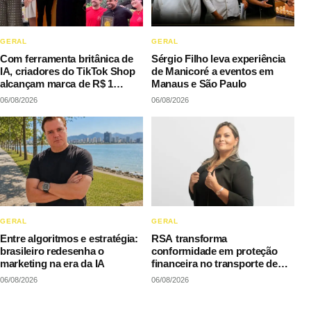
GERAL
GERAL
Com ferramenta britânica de
Sérgio Filho leva experiência
IA, criadores do TikTok Shop
de Manicoré a eventos em
alcançam marca de R$ 1
Manaus e São Paulo
milhão em vendas sem
06/08/2026
06/08/2026
precisar decorar roteiros
GERAL
GERAL
Entre algoritmos e estratégia:
RSA transforma
brasileiro redesenha o
conformidade em proteção
marketing na era da IA
financeira no transporte de
cargas
06/08/2026
06/08/2026