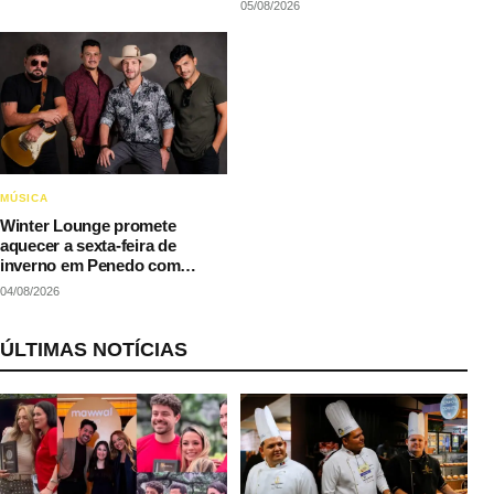
05/08/2026
MÚSICA
Winter Lounge promete
aquecer a sexta-feira de
inverno em Penedo com
música e gastronomia
04/08/2026
ÚLTIMAS NOTÍCIAS