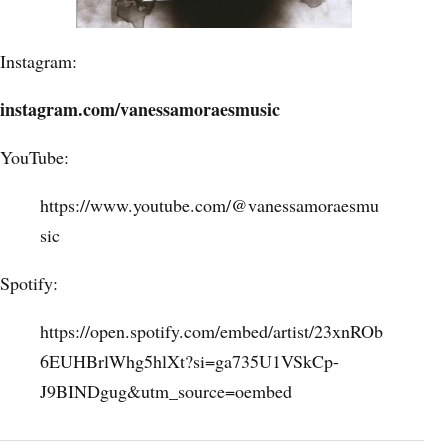
Instagram:
instagram.com/vanessamoraesmusic
YouTube:
https://www.youtube.com/@vanessamoraesmu
sic
Spotify:
https://open.spotify.com/embed/artist/23xnROb
6EUHBrlWhg5hlXt?si=ga735U1VSkCp-
J9BINDgug&utm_source=oembed