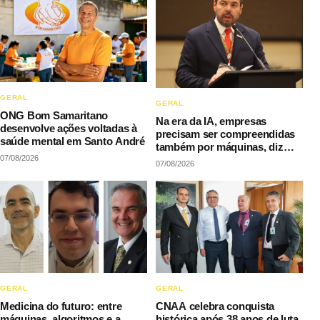
GERAL
GERAL
ONG Bom Samaritano
Na era da IA, empresas
desenvolve ações voltadas à
precisam ser compreendidas
saúde mental em Santo André
também por máquinas, diz
07/08/2026
LAQI
07/08/2026
GERAL
GERAL
Medicina do futuro: entre
CNAA celebra conquista
máquinas, algoritmos e a
histórica após 38 anos de luta