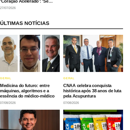
‘Coração Acelerado’: ‘Se
couber na agenda’
27/07/2026
ÚLTIMAS NOTÍCIAS
GERAL
GERAL
Medicina do futuro: entre
CNAA celebra conquista
máquinas, algoritmos e a
histórica após 38 anos de luta
essência do médico-médico
pela Acupuntura
07/08/2026
07/08/2026