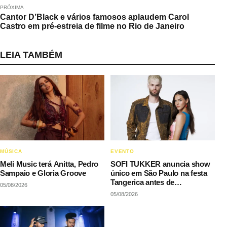
PRÓXIMA
Cantor D’Black e vários famosos aplaudem Carol
Castro em pré-estreia de filme no Rio de Janeiro
LEIA TAMBÉM
MÚSICA
EVENTO
Meli Music terá Anitta, Pedro
SOFI TUKKER anuncia show
Sampaio e Gloria Groove
único em São Paulo na festa
Tangerica antes de
05/08/2026
apresentação no Rock in Rio
05/08/2026