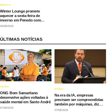
MÚSICA
Winter Lounge promete
aquecer a sexta-feira de
inverno em Penedo com
música e gastronomia
04/08/2026
ÚLTIMAS NOTÍCIAS
GERAL
GERAL
ONG Bom Samaritano
Na era da IA, empresas
desenvolve ações voltadas à
precisam ser compreendidas
saúde mental em Santo André
também por máquinas, diz
07/08/2026
LAQI
07/08/2026