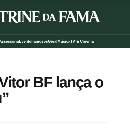
Assessoria
Evento
Famosos
Geral
Música
TV & Cinema
Vitor BF lança o
u”