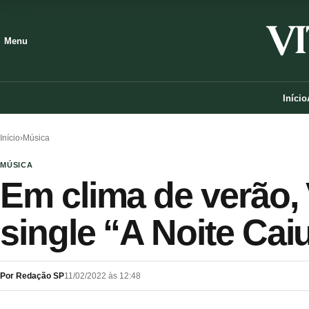
Menu
Início
Início
›
Música
MÚSICA
Em clima de verão, 
single “A Noite Cai
Por Redação SP
11/02/2022 às 12:48