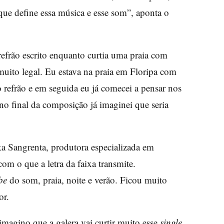
a que define essa música e esse som”, aponta o
refrão escrito enquanto curtia uma praia com
uito legal. Eu estava na praia em Floripa com
refrão e em seguida eu já comecei a pensar nos
 no final da composição já imaginei que seria
a Sangrenta, produtora especializada em
om o que a letra da faixa transmite.
ibe
do som, praia, noite e verão. Ficou muito
tor.
imagino que a galera vai curtir muito esse
single