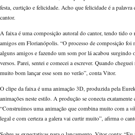
festa, curtição e felicidade. Acho que felicidade é a palavr
cantor.
A faixa é uma composição autoral do cantor, tendo tido o 
amigos em Florianópolis. “O processo de composição foi m
alguns amigos e fazendo um som por lá acabou surgindo o 
versos. Parei, sentei e comecei a escrever. Quando cheguei
muito bom lançar esse som no verão”, conta Vitor.
O clipe da faixa é uma animação 3D, produzida pela Eurek
animações neste estilo. A produção se conecta exatamente c
“Construímos uma animação que combina muito com a
v
legal e com certeza a galera vai curtir muito”, afirma o can
Sobre as expectativas para o lançamento, Vitor conta: “Eu 