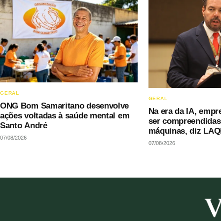
GERAL
GERAL
ONG Bom Samaritano desenvolve
Na era da IA, empr
ações voltadas à saúde mental em
ser compreendida
Santo André
máquinas, diz LAQ
07/08/2026
07/08/2026