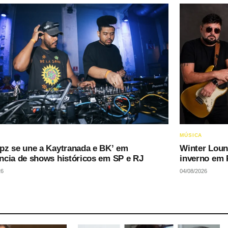
MÚSICA
pz se une a Kaytranada e BK’ em
Winter Loun
ncia de shows históricos em SP e RJ
inverno em 
26
04/08/2026