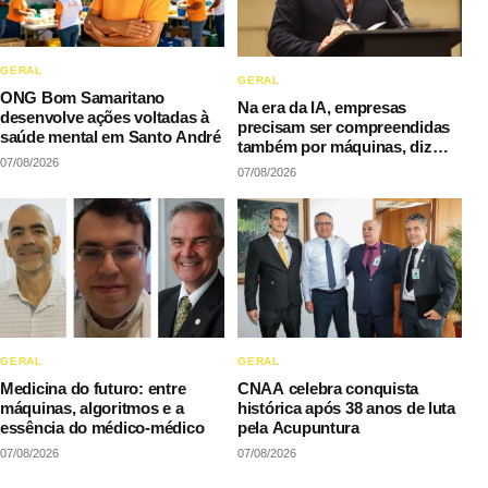
GERAL
GERAL
ONG Bom Samaritano
Na era da IA, empresas
desenvolve ações voltadas à
precisam ser compreendidas
saúde mental em Santo André
também por máquinas, diz
07/08/2026
LAQI
07/08/2026
GERAL
GERAL
Medicina do futuro: entre
CNAA celebra conquista
máquinas, algoritmos e a
histórica após 38 anos de luta
essência do médico-médico
pela Acupuntura
07/08/2026
07/08/2026