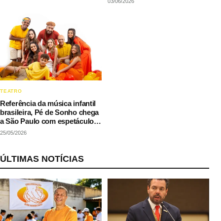
03/06/2026
TEATRO
Referência da música infantil
brasileira, Pé de Sonho chega
a São Paulo com espetáculo
inédito e estreia literária
25/05/2026
ÚLTIMAS NOTÍCIAS