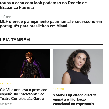
rouba a cena com look poderoso no Rodeio de
Bragança Paulista
PRÓXIMA
MLF oferece planejamento patrimonial e sucessório em
português para brasileiros em Miami
LEIA TAMBÉM
TEATRO
Cia Villelarte leva o premiado
TEATRO
espetáculo “Nictofobia” ao
​Viviane Figueiredo discute
Teatro Correios Léa Garcia
empatia e libertação
emocional no espetáculo
16/06/2026
“Chez Toi – Em Seu Lugar”