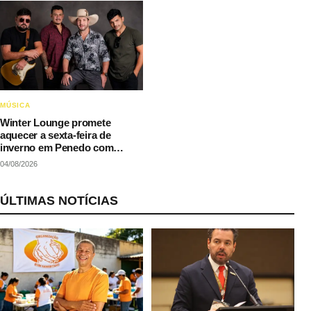
MÚSICA
Winter Lounge promete
aquecer a sexta-feira de
inverno em Penedo com
música e gastronomia
04/08/2026
ÚLTIMAS NOTÍCIAS