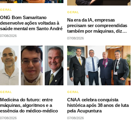
GERAL
GERAL
ONG Bom Samaritano
Na era da IA, empresas
desenvolve ações voltadas à
precisam ser compreendidas
saúde mental em Santo André
também por máquinas, diz
07/08/2026
LAQI
07/08/2026
GERAL
GERAL
Medicina do futuro: entre
CNAA celebra conquista
máquinas, algoritmos e a
histórica após 38 anos de luta
essência do médico-médico
pela Acupuntura
07/08/2026
07/08/2026