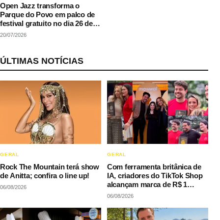
Open Jazz transforma o
Parque do Povo em palco de
festival gratuito no dia 26 de
julho
20/07/2026
ÚLTIMAS NOTÍCIAS
GERAL
GERAL
Rock The Mountain terá show
Com ferramenta britânica de
de Anitta; confira o line up!
IA, criadores do TikTok Shop
alcançam marca de R$ 1
06/08/2026
milhão em vendas sem
06/08/2026
precisar decorar roteiros