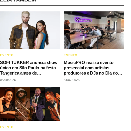
EVENTO
EVENTO
SOFI TUKKER anuncia show
MusicPRO realiza evento
único em São Paulo na festa
presencial com artistas,
Tangerica antes de
produtores e DJs no Dia do
apresentação no Rock in Rio
Rap
05/08/2026
31/07/2026
EVENTO