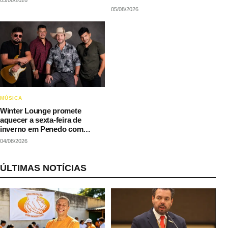
05/08/2026
05/08/2026
MÚSICA
Winter Lounge promete
aquecer a sexta-feira de
inverno em Penedo com
música e gastronomia
04/08/2026
ÚLTIMAS NOTÍCIAS