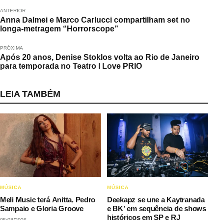
ANTERIOR
Anna Dalmei e Marco Carlucci compartilham set no
longa-metragem “Horrorscope”
PRÓXIMA
Após 20 anos, Denise Stoklos volta ao Rio de Janeiro
para temporada no Teatro I Love PRIO
LEIA TAMBÉM
MÚSICA
MÚSICA
Meli Music terá Anitta, Pedro
Deekapz se une a Kaytranada
Sampaio e Gloria Groove
e BK’ em sequência de shows
históricos em SP e RJ