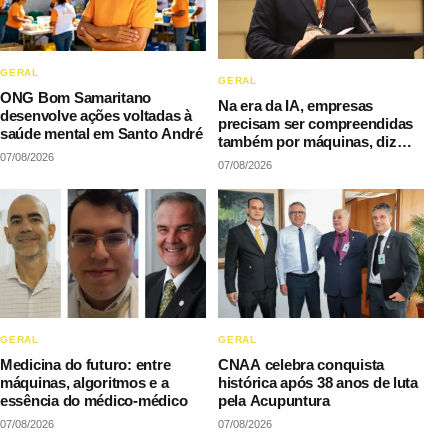
GERAL
GERAL
ONG Bom Samaritano
Na era da IA, empresas
desenvolve ações voltadas à
precisam ser compreendidas
saúde mental em Santo André
também por máquinas, diz
07/08/2026
LAQI
07/08/2026
GERAL
GERAL
Medicina do futuro: entre
CNAA celebra conquista
máquinas, algoritmos e a
histórica após 38 anos de luta
essência do médico-médico
pela Acupuntura
07/08/2026
07/08/2026