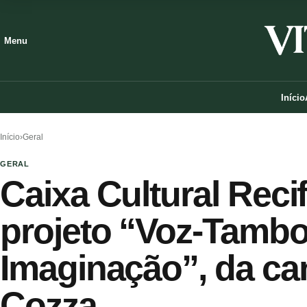
Menu
Início
Início
›
Geral
GERAL
Caixa Cultural Reci
projeto “Voz-Tambo
Imaginação”, da ca
Cozza