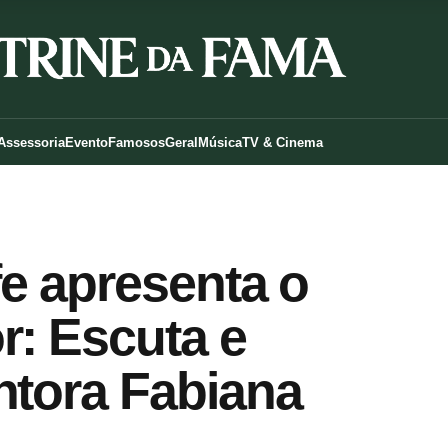
Assessoria
Evento
Famosos
Geral
Música
TV & Cinema
fe apresenta o
r: Escuta e
ntora Fabiana