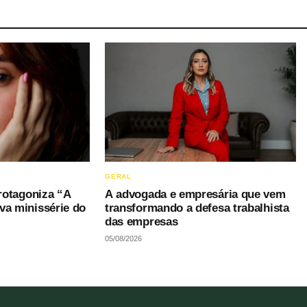
GERAL
protagoniza “A
A advogada e empresária que vem
va minissérie do
transformando a defesa trabalhista
das empresas
05/08/2026