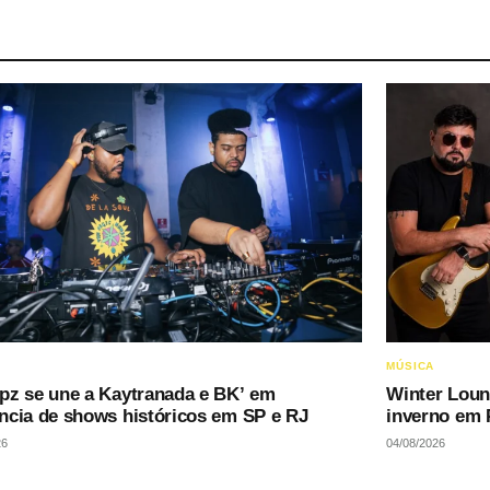
MÚSICA
pz se une a Kaytranada e BK’ em
Winter Loun
ncia de shows históricos em SP e RJ
inverno em 
26
04/08/2026