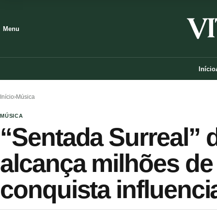
Menu
Início
Início
›
Música
MÚSICA
“Sentada Surreal” 
alcança milhões de 
conquista influenc