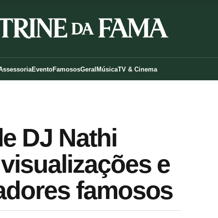
Assessoria
Evento
Famosos
Geral
Música
TV & Cinema
de DJ Nathi
visualizações e
iadores famosos