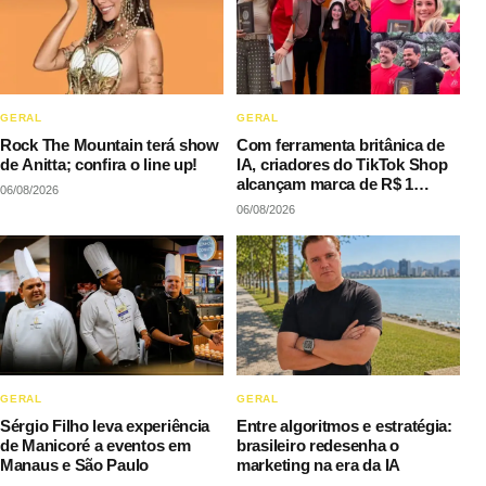
GERAL
GERAL
Rock The Mountain terá show
Com ferramenta britânica de
de Anitta; confira o line up!
IA, criadores do TikTok Shop
alcançam marca de R$ 1
06/08/2026
milhão em vendas sem
06/08/2026
precisar decorar roteiros
GERAL
GERAL
Sérgio Filho leva experiência
Entre algoritmos e estratégia:
de Manicoré a eventos em
brasileiro redesenha o
Manaus e São Paulo
marketing na era da IA