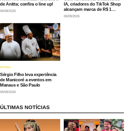
de Anitta; confira o line up!
IA, criadores do TikTok Shop
alcançam marca de R$ 1
06/08/2026
milhão em vendas sem
06/08/2026
precisar decorar roteiros
GERAL
Sérgio Filho leva experiência
de Manicoré a eventos em
Manaus e São Paulo
06/08/2026
ÚLTIMAS NOTÍCIAS