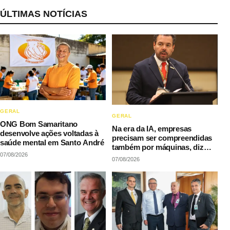
ÚLTIMAS NOTÍCIAS
GERAL
GERAL
ONG Bom Samaritano
Na era da IA, empresas
desenvolve ações voltadas à
precisam ser compreendidas
saúde mental em Santo André
também por máquinas, diz
07/08/2026
LAQI
07/08/2026