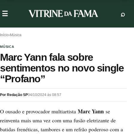
Início
›
Música
MÚSICA
Marc Yann fala sobre
sentimentos no novo single
“Profano”
Por Redação SP
04/10/2024 às 08:57
Marc Yann
O ousado e provocador multiartista
se
reinventa mais uma vez com uma fusão eletrizante de
batidas frenéticas, tambores e um refrão poderoso com a