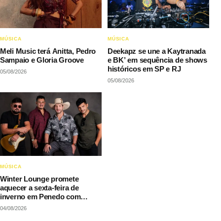
MÚSICA
MÚSICA
Meli Music terá Anitta, Pedro
Deekapz se une a Kaytranada
Sampaio e Gloria Groove
e BK’ em sequência de shows
históricos em SP e RJ
05/08/2026
05/08/2026
MÚSICA
Winter Lounge promete
aquecer a sexta-feira de
inverno em Penedo com
música e gastronomia
04/08/2026