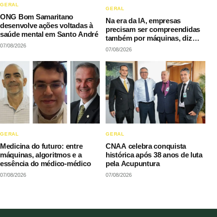
GERAL
GERAL
ONG Bom Samaritano
Na era da IA, empresas
desenvolve ações voltadas à
precisam ser compreendidas
saúde mental em Santo André
também por máquinas, diz
07/08/2026
LAQI
07/08/2026
GERAL
GERAL
Medicina do futuro: entre
CNAA celebra conquista
máquinas, algoritmos e a
histórica após 38 anos de luta
essência do médico-médico
pela Acupuntura
07/08/2026
07/08/2026