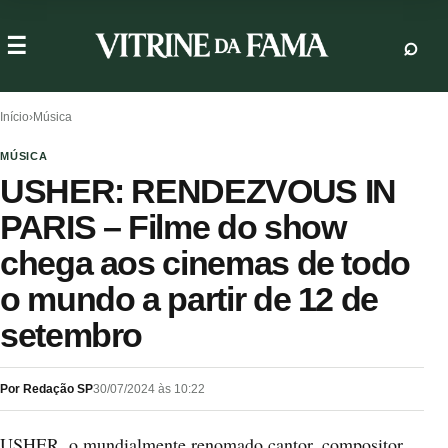
Início
›
Música
MÚSICA
USHER: RENDEZVOUS IN
PARIS – Filme do show
chega aos cinemas de todo
o mundo a partir de 12 de
setembro
Por Redação SP
30/07/2024 às 10:22
USHER, o mundialmente renomado cantor, compositor,