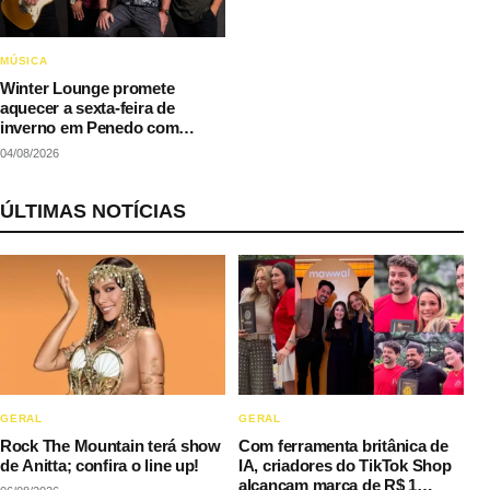
MÚSICA
Winter Lounge promete
aquecer a sexta-feira de
inverno em Penedo com
música e gastronomia
04/08/2026
ÚLTIMAS NOTÍCIAS
GERAL
GERAL
Rock The Mountain terá show
Com ferramenta britânica de
de Anitta; confira o line up!
IA, criadores do TikTok Shop
alcançam marca de R$ 1