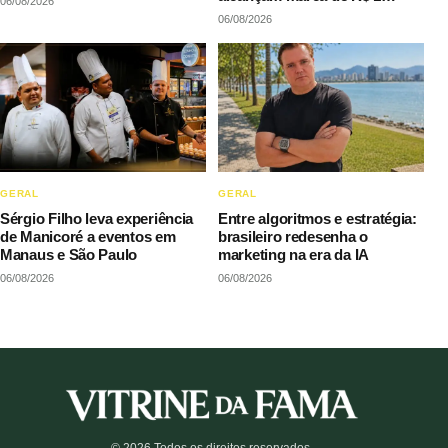
06/08/2026
milhão em vendas sem
06/08/2026
precisar decorar roteiros
GERAL
GERAL
Sérgio Filho leva experiência
Entre algoritmos e estratégia:
de Manicoré a eventos em
brasileiro redesenha o
Manaus e São Paulo
marketing na era da IA
06/08/2026
06/08/2026