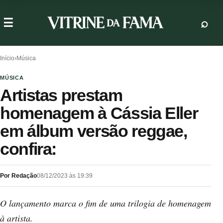
Início
›
Música
MÚSICA
Artistas prestam
homenagem à Cássia Eller
em álbum versão reggae,
confira:
Por Redação
08/12/2023 às 19:39
O lançamento marca o fim de uma trilogia de homenagem
à artista.