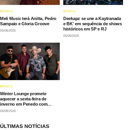
MÚSICA
MÚSICA
Meli Music terá Anitta, Pedro
Deekapz se une a Kaytranada
Sampaio e Gloria Groove
e BK’ em sequência de shows
históricos em SP e RJ
05/08/2026
05/08/2026
MÚSICA
Winter Lounge promete
aquecer a sexta-feira de
inverno em Penedo com
música e gastronomia
04/08/2026
ÚLTIMAS NOTÍCIAS