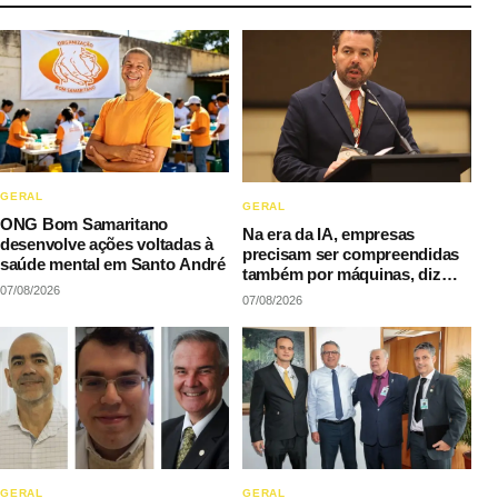
GERAL
GERAL
ONG Bom Samaritano
Na era da IA, empresas
desenvolve ações voltadas à
precisam ser compreendidas
saúde mental em Santo André
também por máquinas, diz
07/08/2026
LAQI
07/08/2026
GERAL
GERAL