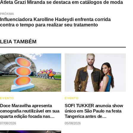
Atleta Grazi Miranda se destaca em catálogos de moda
PRÓXIMA
Influenciadora Karolline Hadeydi enfrenta corrida
contra o tempo para realizar seu tratamento
LEIA TAMBÉM
EVENTO
EVENTO
Doce Maravilha apresenta
SOFI TUKKER anuncia show
cenografia reutilizável em sua
único em São Paulo na festa
quarta edição focada nas
Tangerica antes de
manifestações populares
apresentação no Rock in Rio
07/08/2026
05/08/2026