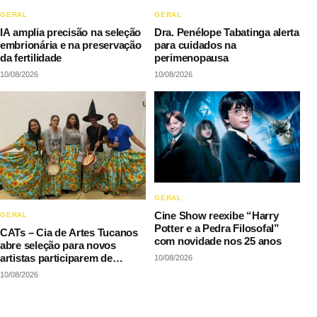
GERAL
GERAL
IA amplia precisão na seleção
Dra. Penélope Tabatinga alerta
embrionária e na preservação
para cuidados na
da fertilidade
perimenopausa
10/08/2026
10/08/2026
GERAL
Cine Show reexibe “Harry
GERAL
Potter e a Pedra Filosofal”
CATs – Cia de Artes Tucanos
com novidade nos 25 anos
abre seleção para novos
artistas participarem de
10/08/2026
espetáculo musical no Distrito
10/08/2026
Federal