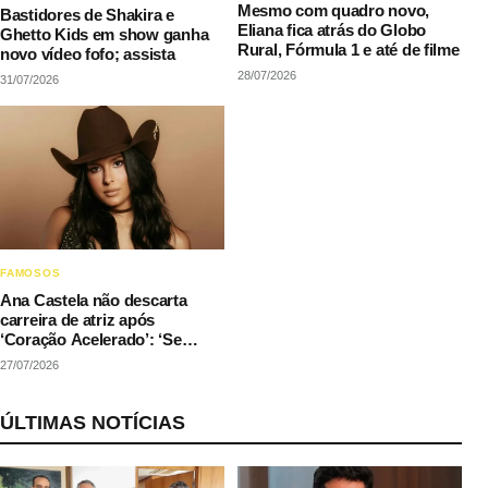
Mesmo com quadro novo,
Bastidores de Shakira e
Eliana fica atrás do Globo
Ghetto Kids em show ganha
Rural, Fórmula 1 e até de filme
novo vídeo fofo; assista
28/07/2026
31/07/2026
FAMOSOS
Ana Castela não descarta
carreira de atriz após
‘Coração Acelerado’: ‘Se
couber na agenda’
27/07/2026
ÚLTIMAS NOTÍCIAS