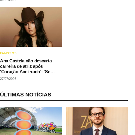
FAMOSOS
Ana Castela não descarta
carreira de atriz após
‘Coração Acelerado’: ‘Se
couber na agenda’
27/07/2026
ÚLTIMAS NOTÍCIAS