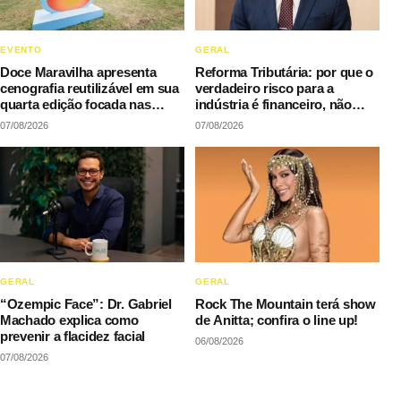
EVENTO
GERAL
Doce Maravilha apresenta
Reforma Tributária: por que o
cenografia reutilizável em sua
verdadeiro risco para a
quarta edição focada nas
indústria é financeiro, não
manifestações populares
fiscal
07/08/2026
07/08/2026
GERAL
GERAL
“Ozempic Face”: Dr. Gabriel
Rock The Mountain terá show
Machado explica como
de Anitta; confira o line up!
prevenir a flacidez facial
06/08/2026
07/08/2026