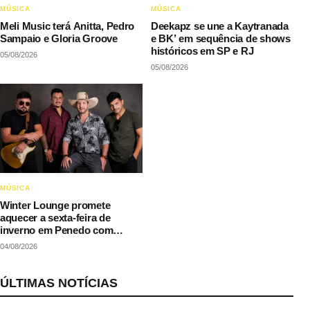
MÚSICA
MÚSICA
Meli Music terá Anitta, Pedro
Deekapz se une a Kaytranada
Sampaio e Gloria Groove
e BK’ em sequência de shows
históricos em SP e RJ
05/08/2026
05/08/2026
MÚSICA
Winter Lounge promete
aquecer a sexta-feira de
inverno em Penedo com
música e gastronomia
04/08/2026
ÚLTIMAS NOTÍCIAS