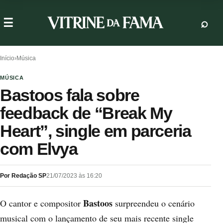
Início
›
Música
MÚSICA
Bastoos fala sobre
feedback de “Break My
Heart”, single em parceria
com Elvya
Por Redação SP
21/07/2023 às 16:20
Bastoos
O cantor e compositor
surpreendeu o cenário
musical com o lançamento de seu mais recente single