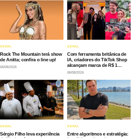
GERAL
GERAL
Rock The Mountain terá show
Com ferramenta britânica de
de Anitta; confira o line up!
IA, criadores do TikTok Shop
alcançam marca de R$ 1
06/08/2026
milhão em vendas sem
06/08/2026
precisar decorar roteiros
GERAL
GERAL
Sérgio Filho leva experiência
Entre algoritmos e estratégia: