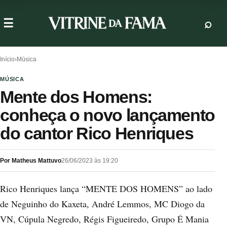
Início
›
Música
MÚSICA
Mente dos Homens:
conheça o novo lançamento
do cantor Rico Henriques
Por Matheus Mattuvo
26/06/2023 às 19:20
Rico Henriques lança “MENTE DOS HOMENS” ao lado
de Neguinho do Kaxeta, André Lemmos, MC Diogo da
VN, Cúpula Negredo, Régis Figueiredo, Grupo É Mania