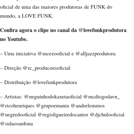
oficial de uma das maiores produtoras de FUNK do
mundo, a LOVE FUNK.
Confira agora o clipe no canal da @lovefunkprodutora
no Youtube.
– Uma iniciativa @mcezooficial e @alljazzprodutora
– Direção @rc_producoesoficial
– Distribuição @lovefunkprodutora
– Artistas: @neguinhodokaxetaoficial @mcdiogodavn_
@ricohenriques @grupoemania @andrelemmos
@negredooficial @regisfigueiredocantor @djchulooficial
@sidaosanfona