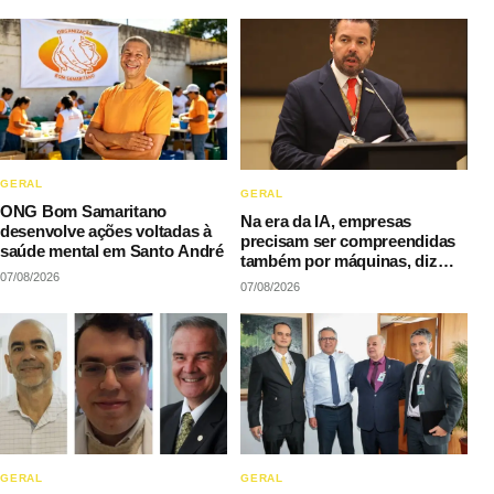
GERAL
GERAL
ONG Bom Samaritano
Na era da IA, empresas
desenvolve ações voltadas à
precisam ser compreendidas
saúde mental em Santo André
também por máquinas, diz
07/08/2026
LAQI
07/08/2026
GERAL
GERAL