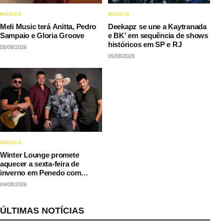
MÚSICA
MÚSICA
Meli Music terá Anitta, Pedro
Deekapz se une a Kaytranada
Sampaio e Gloria Groove
e BK’ em sequência de shows
históricos em SP e RJ
05/08/2026
05/08/2026
MÚSICA
Winter Lounge promete
aquecer a sexta-feira de
inverno em Penedo com
música e gastronomia
04/08/2026
ÚLTIMAS NOTÍCIAS