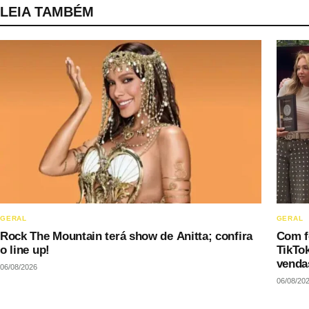
LEIA TAMBÉM
GERAL
GERAL
Rock The Mountain terá show de Anitta; confira
Com fe
o line up!
TikTo
venda
06/08/2026
06/08/20