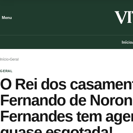
Menu
Início
Início
›
Geral
GERAL
O Rei dos casamen
Fernando de Noron
Fernandes tem age
quase esgotada!