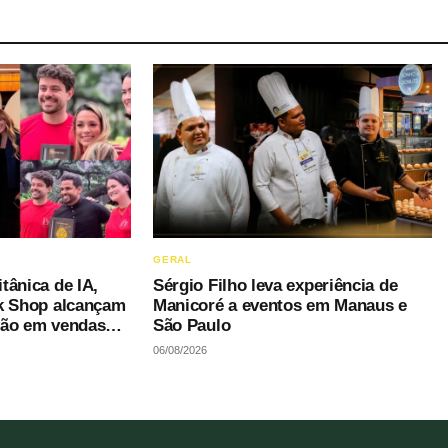
GERAL
tânica de IA,
Sérgio Filho leva experiência de
ok Shop alcançam
Manicoré a eventos em Manaus e
hão em vendas
São Paulo
ar roteiros
06/08/2026