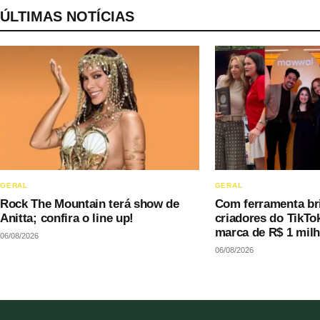
ÚLTIMAS NOTÍCIAS
GERAL
GERAL
Rock The Mountain terá show de
Com ferramenta bri
Anitta; confira o line up!
criadores do TikT
marca de R$ 1 mil
06/08/2026
sem precisar decor
06/08/2026