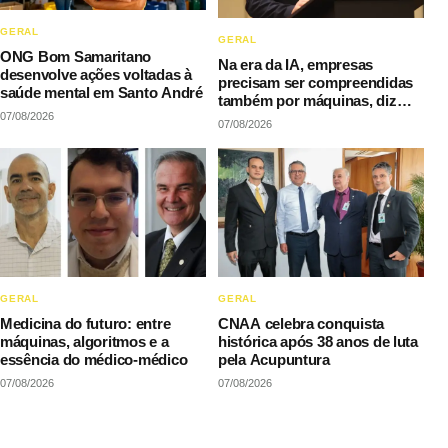
GERAL
GERAL
ONG Bom Samaritano
Na era da IA, empresas
desenvolve ações voltadas à
precisam ser compreendidas
saúde mental em Santo André
também por máquinas, diz
07/08/2026
LAQI
07/08/2026
GERAL
GERAL
Medicina do futuro: entre
CNAA celebra conquista
máquinas, algoritmos e a
histórica após 38 anos de luta
essência do médico-médico
pela Acupuntura
07/08/2026
07/08/2026