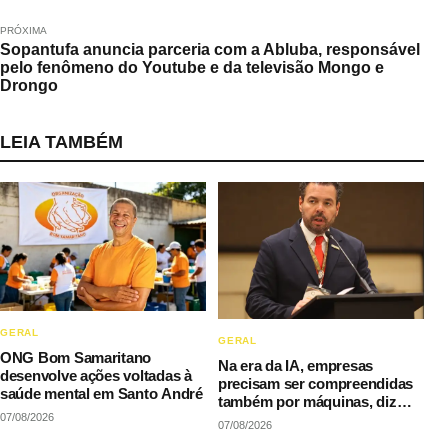
PRÓXIMA
Sopantufa anuncia parceria com a Abluba, responsável
pelo fenômeno do Youtube e da televisão Mongo e
Drongo
LEIA TAMBÉM
GERAL
GERAL
ONG Bom Samaritano
Na era da IA, empresas
desenvolve ações voltadas à
precisam ser compreendidas
saúde mental em Santo André
também por máquinas, diz
07/08/2026
LAQI
07/08/2026