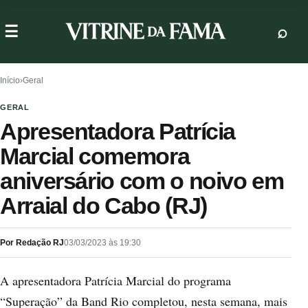
Início
›
Geral
GERAL
Apresentadora Patrícia
Marcial comemora
aniversário com o noivo em
Arraial do Cabo (RJ)
Por Redação RJ
03/03/2023 às 19:30
A apresentadora Patrícia Marcial do programa
“Superação” da Band Rio completou, nesta semana, mais