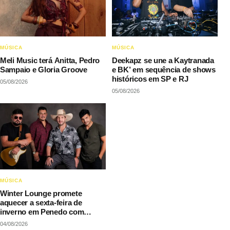
MÚSICA
MÚSICA
Meli Music terá Anitta, Pedro
Deekapz se une a Kaytranada
Sampaio e Gloria Groove
e BK’ em sequência de shows
históricos em SP e RJ
05/08/2026
05/08/2026
MÚSICA
Winter Lounge promete
aquecer a sexta-feira de
inverno em Penedo com
música e gastronomia
04/08/2026